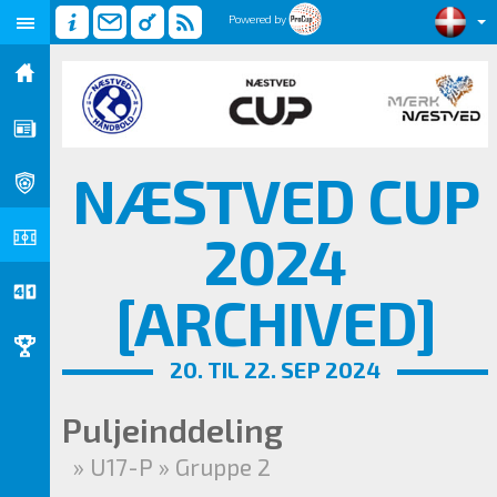
Powered by
NÆSTVED CUP
2024
[ARCHIVED]
20. TIL 22. SEP 2024
Puljeinddeling
» U17-P » Gruppe 2