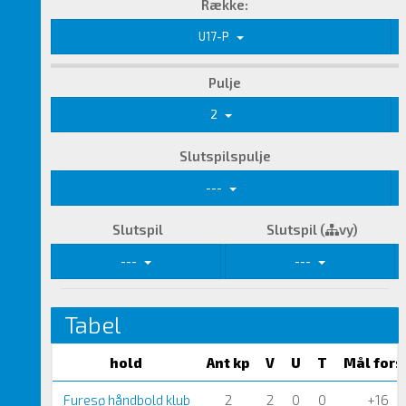
Række:
U17-P
Pulje
2
Slutspilspulje
---
Slutspil
Slutspil (
vy)
---
---
Tabel
hold
Ant kp
V
U
T
Mål fors
Furesø håndbold klub
2
2
0
0
+16