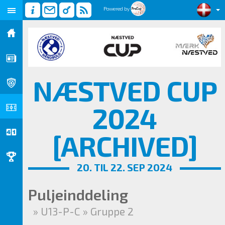
Powered by
NÆSTVED CUP
2024
[ARCHIVED]
20. TIL 22. SEP 2024
Puljeinddeling
» U13-P-C » Gruppe 2