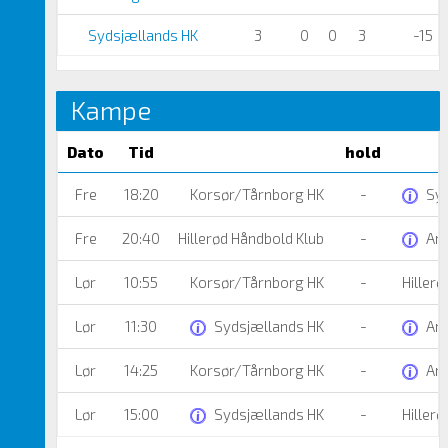
Sydsjællands HK
3
0
0
3
-15
Kampe
Dato
Tid
hold
Fre
18:20
Korsør/Tårnborg HK
-
Syd
Fre
20:40
Hillerød Håndbold Klub
-
Ama
Lør
10:55
Korsør/Tårnborg HK
-
Hillerø
Lør
11:30
Sydsjællands HK
-
Ama
Lør
14:25
Korsør/Tårnborg HK
-
Ama
Lør
15:00
Sydsjællands HK
-
Hillerø