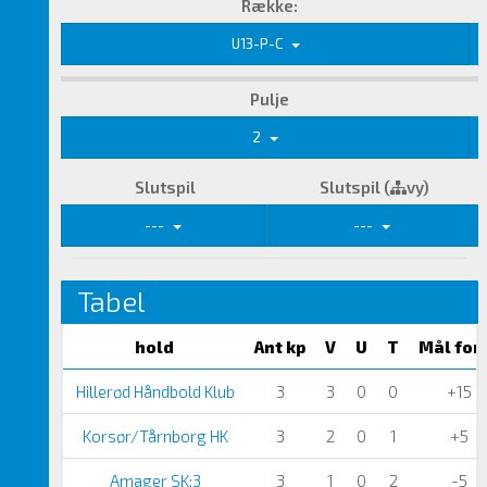
Række:
U13-P-C
Pulje
2
Slutspil
Slutspil (
vy)
---
---
Tabel
hold
Ant kp
V
U
T
Mål for
Hillerød Håndbold Klub
3
3
0
0
+15
Korsør/Tårnborg HK
3
2
0
1
+5
Amager SK:3
3
1
0
2
-5