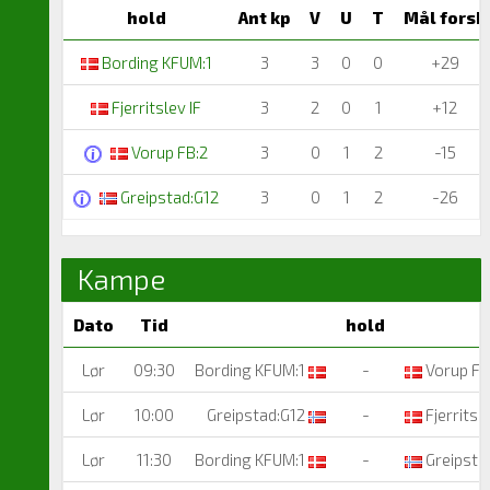
hold
Ant kp
V
U
T
Mål forsk
Bording KFUM:1
3
3
0
0
+29
Fjerritslev IF
3
2
0
1
+12
Vorup FB:2
3
0
1
2
-15
Greipstad:G12
3
0
1
2
-26
Kampe
Dato
Tid
hold
Lør
09:30
Bording KFUM:1
-
Vorup FB
Lør
10:00
Greipstad:G12
-
Fjerritsle
Lør
11:30
Bording KFUM:1
-
Greipsta