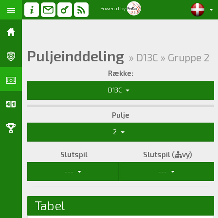
Powered by
Puljeinddeling
» D13C » Gruppe 2
Række:
D13C
Pulje
2
Slutspil
Slutspil (
vy)
---
---
Tabel