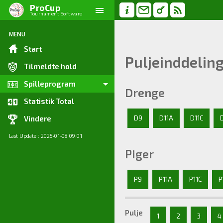
ProCup
Tournament Software
MENU
Start
Puljeinddelin
Tilmeldte hold
Spilleprogram
Drenge
Statistik Total
D9
D11A
D11C
Vindere
Last Update : 2025-01-08 09:01
Piger
P9
P11A
P11C
P
Pulje
1
2
3
4