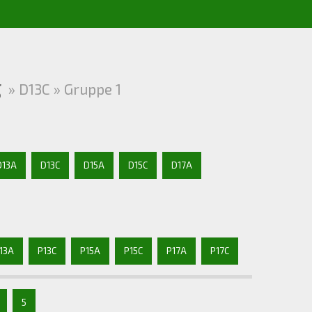
g
» D13C » Gruppe 1
D13A
D13C
D15A
D15C
D17A
13A
P13C
P15A
P15C
P17A
P17C
5