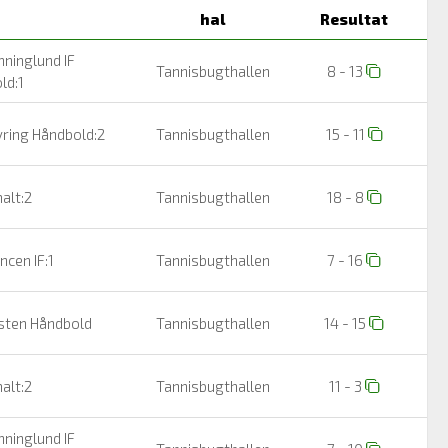
hal
Resultat
ninglund IF
Tannisbugthallen
8 - 13
ld:1
ring Håndbold:2
Tannisbugthallen
15 - 11
alt:2
Tannisbugthallen
18 - 8
ncen IF:1
Tannisbugthallen
7 - 16
ten Håndbold
Tannisbugthallen
14 - 15
alt:2
Tannisbugthallen
11 - 3
ninglund IF