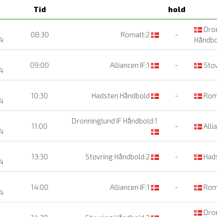
Tid
hold
Dron
08:30
Romalt:2
-
4
Håndbo
09:00
Alliancen IF:1
-
Støv
4
10:30
Hadsten Håndbold
-
Rom
4
Dronninglund IF Håndbold:1
11:00
-
Allia
4
13:30
Støvring Håndbold:2
-
Hads
4
14:00
Alliancen IF:1
-
Rom
4
Dron