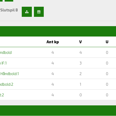
Slutspil B
Ant kp
V
U
ndbold
4
4
0
 IF:1
4
3
0
 Håndbold:1
4
2
0
ndbold:2
4
1
0
:2
4
0
0