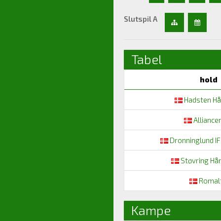
Slutspil A
Tabel
hold
Hadsten Hå
Alliancen
Dronninglund IF
Støvring Hå
Romalt
Kampe