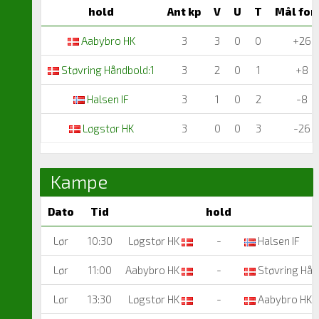
hold
Ant kp
V
U
T
Mål for
Aabybro HK
3
3
0
0
+26
Støvring Håndbold:1
3
2
0
1
+8
Halsen IF
3
1
0
2
-8
Løgstør HK
3
0
0
3
-26
Kampe
Dato
Tid
hold
Lør
10:30
Løgstør HK
-
Halsen IF
Lør
11:00
Aabybro HK
-
Støvring Hån
Lør
13:30
Løgstør HK
-
Aabybro HK