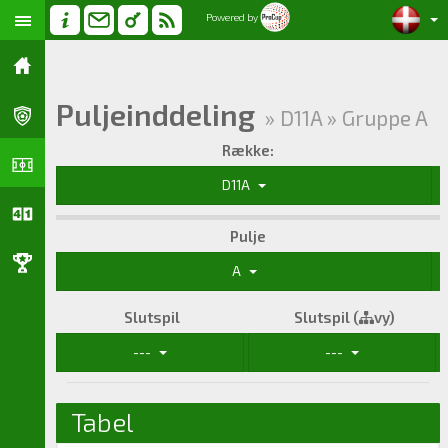
Powered by
Puljeinddeling
» D11A » Gruppe A
Række:
D11A
Pulje
A
Slutspil
Slutspil (
vy)
---
---
Tabel