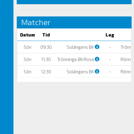
Matcher
Datum
Tid
Lag
Sön
09:30
Solängens BK
-
Trönni
Sön
11:30
Trönninge BK:Rosa
-
Rönnä
Sön
12:30
Solängens BK
-
Rönnä