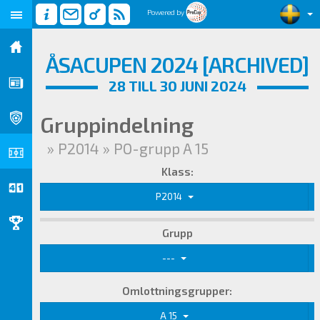
Powered by
ÅSACUPEN 2024 [ARCHIVED]
28 TILL 30 JUNI 2024
Gruppindelning
» P2014 » PO-grupp A 15
Klass:
P2014
Grupp
---
Omlottningsgrupper:
A 15