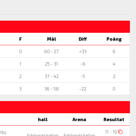
F
Mål
Diff
Poäng
0
60 - 27
+33
6
1
25 - 31
-6
4
2
37 - 42
-5
2
3
36 - 58
-22
0
hall
Arena
Resultat
11 - 10
rby
Edsbergshallen
Edsbergshallen