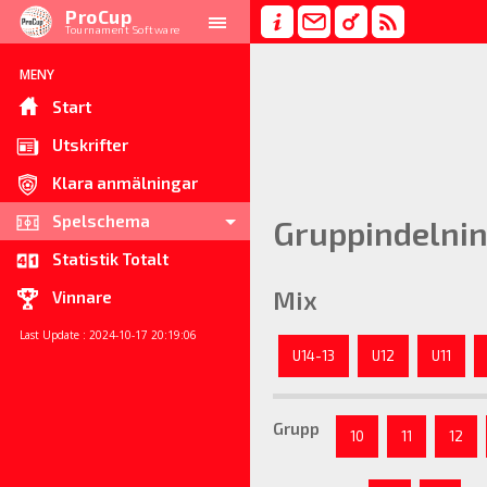
ProCup
Tournament Software
MENY
Start
Utskrifter
Klara anmälningar
Spelschema
Gruppindelni
Statistik Totalt
Mix
Vinnare
Last Update : 2024-10-17 20:19:06
U14-13
U12
U11
Grupp
10
11
12