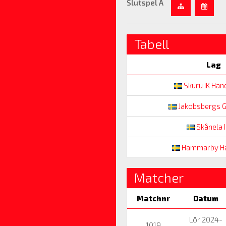
Slutspel A
Tabell
Lag
Skuru IK Hand
Jakobsbergs G
Skånela I
Hammarby Ha
Matcher
Matchnr
Datum
Lör 2024-
1019