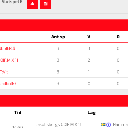
Slutspel B
Ant sp
V
O
boll:Blå
3
3
0
OIF:MIX 11
3
2
0
F:Vit
3
1
0
ndboll:3
3
0
0
Tid
Lag
Jakobsbergs GOIF:MIX 11
Hamma
14:40
-