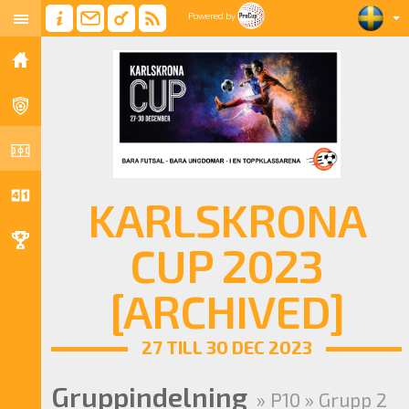
Powered by
KARLSKRONA
CUP 2023
[ARCHIVED]
27 TILL 30 DEC 2023
Gruppindelning
» P10 » Grupp 2