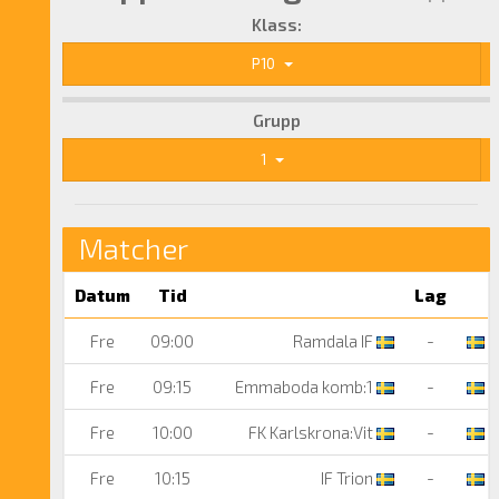
Klass:
P10
Grupp
1
Matcher
Datum
Tid
Lag
Fre
09:00
Ramdala IF
-
IF
Fre
09:15
Emmaboda komb:1
-
F
Fre
10:00
FK Karlskrona:Vit
-
R
Fre
10:15
IF Trion
-
E