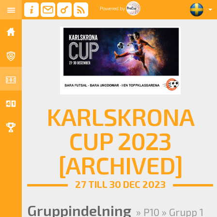
Powered by
KARLSKRONA
CUP 2023
[ARCHIVED]
27 TILL 30 DEC 2023
Gruppindelning
» P10 » Grupp 1