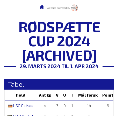
Website powered by
RØDSPÆTTE
CUP 2024
[ARCHIVED]
29. MARTS 2024 TIL 1. APR 2024
Tabel
hold
Ant kp
V
U
T
Mål forsk
Point
HSG Ostsee
4
3
0
1
+14
6