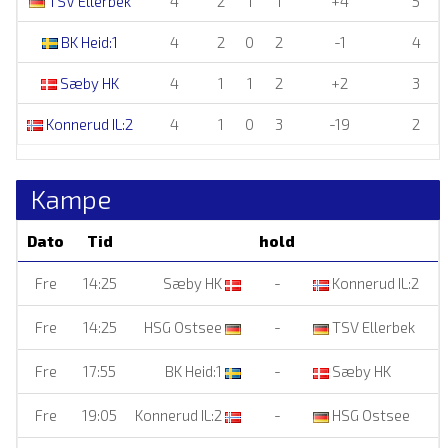
TSV Ellerbek
4
2
1
1
+4
5
BK Heid:1
4
2
0
2
-1
4
Sæby HK
4
1
1
2
+2
3
Konnerud IL:2
4
1
0
3
-19
2
Kampe
Dato
Tid
hold
Fre
14:25
Sæby HK
-
Konnerud IL:2
S
Fre
14:25
HSG Ostsee
-
TSV Ellerbek
Fre
17:55
BK Heid:1
-
Sæby HK
S
Fre
19:05
Konnerud IL:2
-
HSG Ostsee