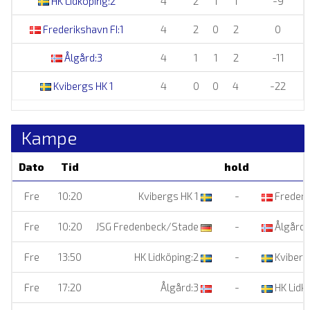
HK Lidköping:2
4
2
1
1
-9
Frederikshavn FI:1
4
2
0
2
0
Ålgård:3
4
1
1
2
-11
Kvibergs HK 1
4
0
0
4
-22
Kampe
Dato
Tid
hold
Fre
10:20
Kvibergs HK 1
-
Frederik
Fre
10:20
JSG Fredenbeck/Stade
-
Ålgård:
Fre
13:50
HK Lidköping:2
-
Kviberg
Fre
17:20
Ålgård:3
-
HK Lidk