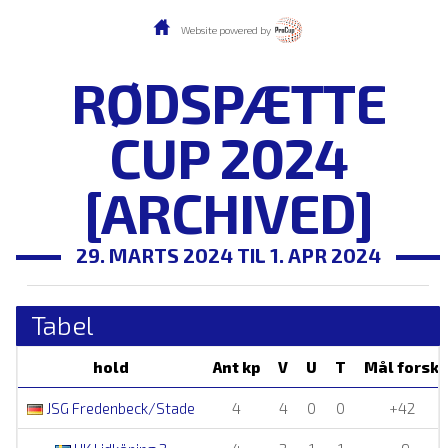
Website powered by
RØDSPÆTTE
CUP 2024
[ARCHIVED]
29. MARTS 2024 TIL 1. APR 2024
Tabel
hold
Ant kp
V
U
T
Mål forsk
JSG Fredenbeck/Stade
4
4
0
0
+42