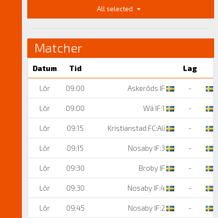
All selected
Matcher
Datum
Tid
Lag
Lör
09:00
Askeröds IF
-
N
Lör
09:00
Wä IF:1
-
N
Lör
09:15
Kristianstad FC:Ali
-
K
Lör
09:15
Nosaby IF:3
-
F
Lör
09:30
Broby IF
-
B
Lör
09:30
Nosaby IF:4
-
W
Lör
09:45
Nosaby IF:2
-
A