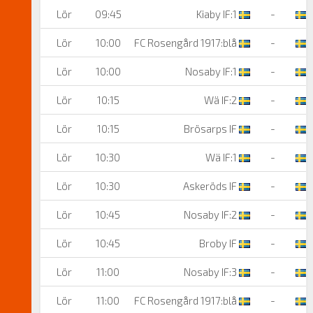
Lör
09:45
Kiaby IF:1
-
W
Lör
10:00
FC Rosengård 1917:blå
-
B
Lör
10:00
Nosaby IF:1
-
K
Lör
10:15
Wä IF:2
-
N
Lör
10:15
Brösarps IF
-
N
Lör
10:30
Wä IF:1
-
N
Lör
10:30
Askeröds IF
-
K
Lör
10:45
Nosaby IF:2
-
K
Lör
10:45
Broby IF
-
N
Lör
11:00
Nosaby IF:3
-
B
Lör
11:00
FC Rosengård 1917:blå
-
W