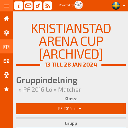
Powered by
KRISTIANSTAD
ARENA CUP
[ARCHIVED]
13 TILL 28 JAN 2024
Gruppindelning
» PF 2016 Lö » Matcher
Klass:
PF 2016 Lö
Grupp