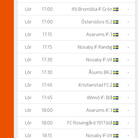
Lör
17:00
Ifö Bromölla IF:Grön
-
Lör
17:00
Österslövs IS:2
-
Lör
17:15
Asarums IF:3
-
Lör
17:15
Nosaby IF:Randig
-
Lör
17:30
Nosaby IF:Vit
-
Lör
17:30
Åsums BK:2
-
Lör
17:45
Kristianstad FC:2
-
Lör
17:45
Winnö IF: Blå
-
Lör
18:00
Asarums IF:3
-
Lör
18:00
FC Rosengård 1917:blå
-
Lör
18:15
Nosaby IF:Vit
-