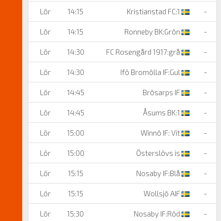
Lör
14:15
Kristianstad FC:1
-
Lör
14:15
Ronneby BK:Grön
-
Lör
14:30
FC Rosengård 1917:grå
-
Lör
14:30
Ifö Bromölla IF:Gul
-
Lör
14:45
Brösarps IF
-
Lör
14:45
Åsums BK:1
-
Lör
15:00
Winnö IF: Vit
-
Lör
15:00
Österslövs is
-
Lör
15:15
Nosaby IF:Blå
-
Lör
15:15
Wollsjö AIF
-
Lör
15:30
Nosaby IF:Röd
-