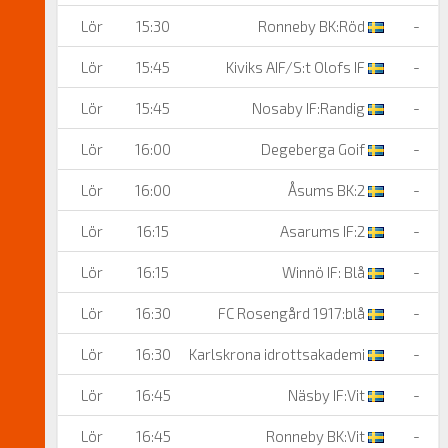
Lör
15:30
Ronneby BK:Röd
-
Lör
15:45
Kiviks AIF/S:t Olofs IF
-
Lör
15:45
Nosaby IF:Randig
-
Lör
16:00
Degeberga Goif
-
Lör
16:00
Åsums BK:2
-
Lör
16:15
Asarums IF:2
-
Lör
16:15
Winnö IF: Blå
-
Lör
16:30
FC Rosengård 1917:blå
-
Lör
16:30
Karlskrona idrottsakademi
-
Lör
16:45
Näsby IF:Vit
-
Lör
16:45
Ronneby BK:Vit
-