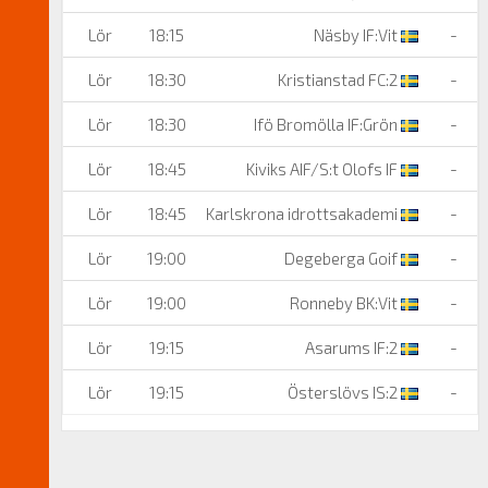
Lör
18:15
Näsby IF:Vit
-
Lör
18:30
Kristianstad FC:2
-
Lör
18:30
Ifö Bromölla IF:Grön
-
Lör
18:45
Kiviks AIF/S:t Olofs IF
-
Lör
18:45
Karlskrona idrottsakademi
-
Lör
19:00
Degeberga Goif
-
Lör
19:00
Ronneby BK:Vit
-
Lör
19:15
Asarums IF:2
-
Lör
19:15
Österslövs IS:2
-