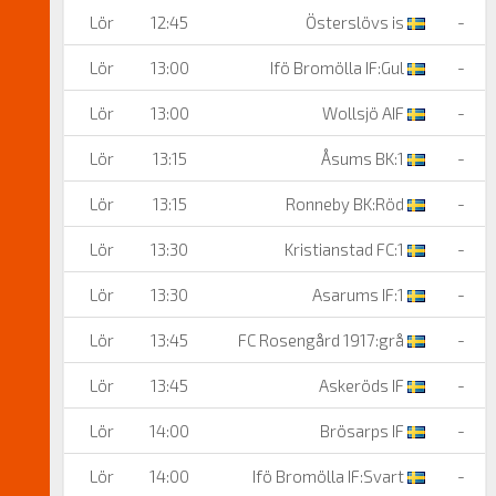
Lör
12:45
Österslövs is
-
Lör
13:00
Ifö Bromölla IF:Gul
-
Lör
13:00
Wollsjö AIF
-
Lör
13:15
Åsums BK:1
-
Lör
13:15
Ronneby BK:Röd
-
Lör
13:30
Kristianstad FC:1
-
Lör
13:30
Asarums IF:1
-
Lör
13:45
FC Rosengård 1917:grå
-
Lör
13:45
Askeröds IF
-
Lör
14:00
Brösarps IF
-
Lör
14:00
Ifö Bromölla IF:Svart
-