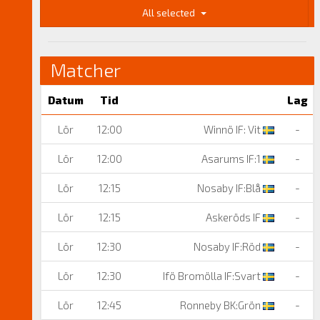
All selected
Matcher
Datum
Tid
Lag
Lör
12:00
Winnö IF: Vit
-
Lör
12:00
Asarums IF:1
-
Lör
12:15
Nosaby IF:Blå
-
Lör
12:15
Askeröds IF
-
Lör
12:30
Nosaby IF:Röd
-
Lör
12:30
Ifö Bromölla IF:Svart
-
Lör
12:45
Ronneby BK:Grön
-