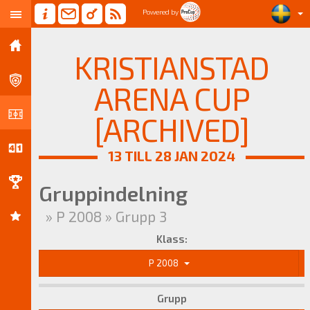
Powered by
KRISTIANSTAD
ARENA CUP
[ARCHIVED]
13 TILL 28 JAN 2024
Gruppindelning
» P 2008 » Grupp 3
Klass:
P 2008
Grupp