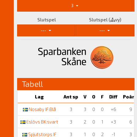
3
Slutspel
Slutspel (
vy)
---
---
Tabell
Lag
Ant sp
V
O
F
Diff
Poän
Nosaby IF:Blå
3
3
0
0
+6
9
Eslövs BK:svart
3
2
0
1
+3
6
Spjutstorps IF
3
1
0
2
-1
3