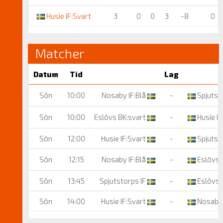
Husie IF:Svart
3
0
0
3
-8
0
Matcher
Datum
Tid
Lag
Sön
10:00
Nosaby IF:Blå
-
Spjutsto
Sön
10:00
Eslövs BK:svart
-
Husie IF
Sön
12:00
Husie IF:Svart
-
Spjutsto
Sön
12:15
Nosaby IF:Blå
-
Eslövs 
Sön
13:45
Spjutstorps IF
-
Eslövs 
Sön
14:00
Husie IF:Svart
-
Nosaby 