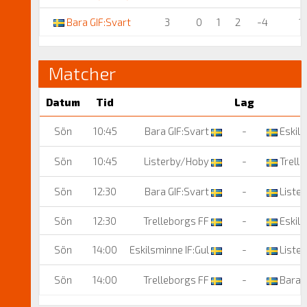
Bara GIF:Svart
3
0
1
2
-4
1
Matcher
Datum
Tid
Lag
Sön
10:45
Bara GIF:Svart
-
Eskils
Sön
10:45
Listerby/Hoby
-
Trelle
Sön
12:30
Bara GIF:Svart
-
Liste
Sön
12:30
Trelleborgs FF
-
Eskils
Sön
14:00
Eskilsminne IF:Gul
-
Liste
Sön
14:00
Trelleborgs FF
-
Bara G