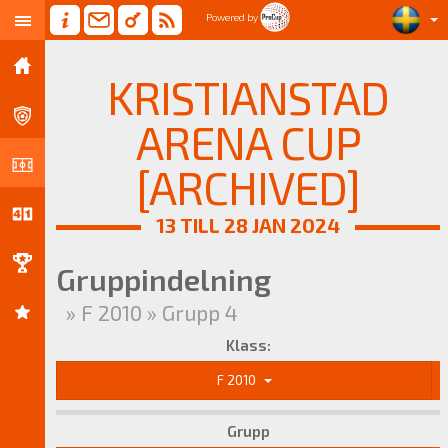
Powered by
KRISTIANSTAD
ARENA CUP
[ARCHIVED]
13 TILL 28 JAN 2024
Gruppindelning
» F 2010 » Grupp 4
Klass:
F 2010
Grupp