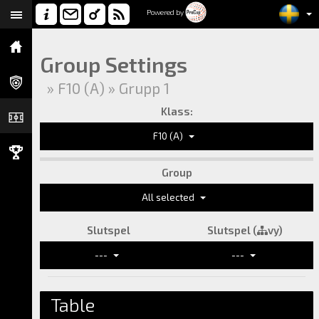
Powered by
Group Settings
» F10 (A) » Grupp 1
Klass:
F10 (A)
Group
All selected
Slutspel
Slutspel (
vy)
---
---
Table