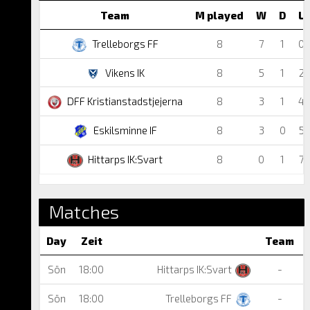
Team
M played
W
D
L
Trelleborgs FF
8
7
1
0
Vikens IK
8
5
1
2
DFF Kristianstadstjejerna
8
3
1
4
Eskilsminne IF
8
3
0
5
Hittarps IK:Svart
8
0
1
7
Matches
Day
Zeit
Team
Sön
18:00
Hittarps IK:Svart
-
Sön
18:00
Trelleborgs FF
-