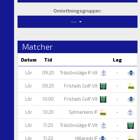
Omlottningsgrupper:
---
Matcher
Datum
Tid
Lag
Lör
09:20
Träslövsläge IF:Vit
-
Hi
Lör
09:20
Fristads GoIF:Vit
-
S
Lör
10:00
Fristads GoIF:Vit
-
Hi
Lör
10:20
Sjömarkens IF
-
T
Lör
11:20
Träslövsläge IF:Vit
-
F
Lör
11:20
Hillareds IF
-
S