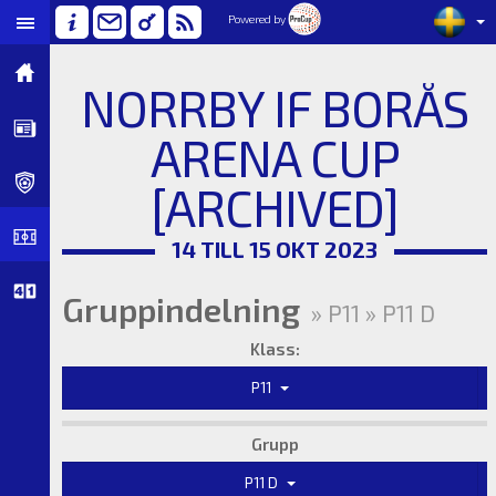
Powered by
NORRBY IF BORÅS
ARENA CUP
[ARCHIVED]
14 TILL 15 OKT 2023
Gruppindelning
» P11 » P11 D
Klass:
P11
Grupp
P11 D