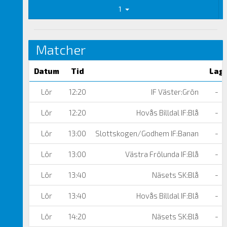
1
Matcher
Datum
Tid
Lag
Lör
12:20
IF Väster:Grön
-
Lör
12:20
Hovås Billdal IF:Blå
-
Lör
13:00
Slottskogen/Godhem IF:Banan
-
Lör
13:00
Västra Frölunda IF:Blå
-
Lör
13:40
Näsets SK:Blå
-
Lör
13:40
Hovås Billdal IF:Blå
-
Lör
14:20
Näsets SK:Blå
-