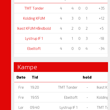
TMT Tønder
4
4
0
0
+35
Kolding KFUM
4
3
0
1
+12
Ikast KFUM Håndbold
4
2
0
2
+5
Lystrup IF 1
4
1
0
3
-18
Ebeltoft
4
0
0
4
-34
Kampe
Dato
Tid
hold
Fre
19:20
TMT Tønder
-
Ikast K
Fre
19:55
Ebeltoft
-
Kolding
Lør
09:40
Lystrup IF 1
-
TMT Tø