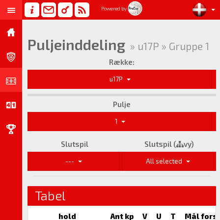
Powered by
Puljeinddeling
» u17P » Gruppe 1
Række:
u17P
Pulje
1
Slutspil
Slutspil (
vy)
---
All selected
Tabel
hold
Ant kp
V
U
T
Mål fors