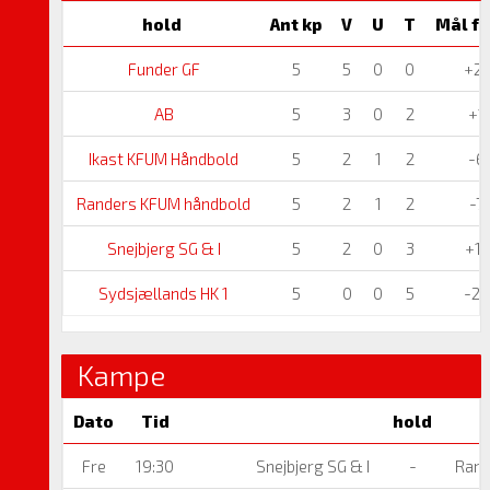
hold
Ant kp
V
U
T
Mål fo
Funder GF
5
5
0
0
+21
AB
5
3
0
2
+1
Ikast KFUM Håndbold
5
2
1
2
-6
Randers KFUM håndbold
5
2
1
2
-7
Snejbjerg SG & I
5
2
0
3
+11
Sydsjællands HK 1
5
0
0
5
-20
Kampe
Dato
Tid
hold
Fre
19:30
Snejbjerg SG & I
-
Rand