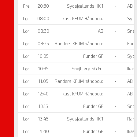
Fre
20:30
Sydsjællands HK 1
-
AB
Lør
08:00
Ikast KFUM Håndbold
-
Syds
Lør
08:30
AB
-
Snejb
Lør
08:35
Randers KFUM håndbold
-
Fund
Lør
10:05
Funder GF
-
Syds
Lør
10:35
Snejbjerg SG & I
-
Ikas
Lør
11:05
Randers KFUM håndbold
-
AB
Lør
12:40
Ikast KFUM Håndbold
-
AB
Lør
13:15
Funder GF
-
Snejb
Lør
13:45
Sydsjællands HK 1
-
Rand
Lør
14:40
Funder GF
-
Ikas