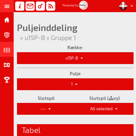
Powered by
Puljeinddeling
» u15P-B » Gruppe 1
Række:
u15P-B
Pulje
1
Slutspil
Slutspil (
vy)
---
All selected
Tabel