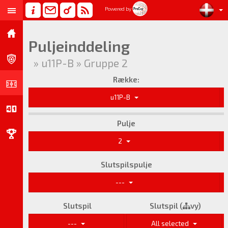
Powered by
Puljeinddeling
» u11P-B » Gruppe 2
Række:
u11P-B
Pulje
2
Slutspilspulje
---
Slutspil
Slutspil (
vy)
---
All selected