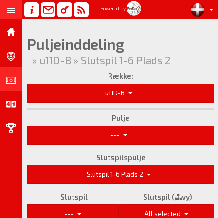
Powered by
Puljeinddeling
» u11D-B » Slutspil 1-6 Plads 2
Række:
u11D-B
Pulje
---
Slutspilspulje
Slutspil 1-6 Plads 2
Slutspil
Slutspil (
vy)
---
All selected