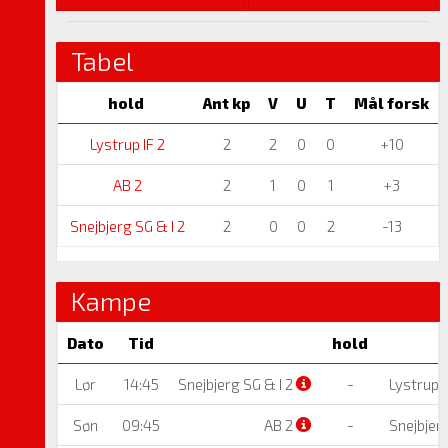
Tabel
hold
Ant kp
V
U
T
Mål forsk
Lystrup IF 2
2
2
0
0
+10
AB 2
2
1
0
1
+3
Snejbjerg SG & I 2
2
0
0
2
-13
Kampe
Dato
Tid
hold
Lør
14:45
Snejbjerg SG & I 2
-
Lystrup I
Søn
09:45
AB 2
-
Snejbjerg