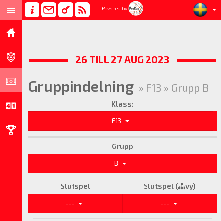
Powered by
26 TILL 27 AUG 2023
Gruppindelning
» F13 » Grupp B
Klass:
F13
Grupp
B
Slutspel
Slutspel (
vy)
---
---