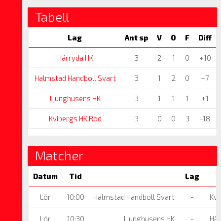
Tabell
Lag
Ant sp
V
O
F
Diff
Härryda HK
3
2
1
0
+10
Halmstad Handboll Svart
3
1
2
0
+7
Ljunghusens HK
3
1
1
1
+1
Kvibergs HK:Röd
3
0
0
3
-18
Matcher
Datum
Tid
Lag
Lör
10:00
Halmstad Handboll Svart
-
Kvi
Lör
10:30
Ljunghusens HK
-
Här