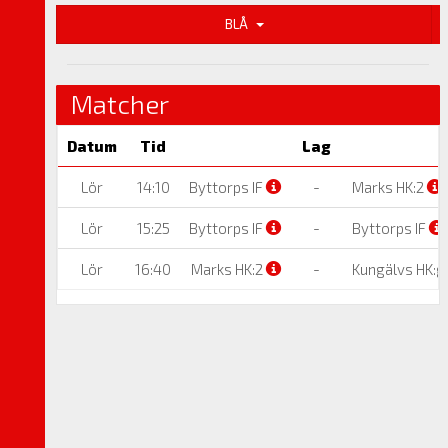
BLÅ
Matcher
Datum
Tid
Lag
Lör
14:10
Byttorps IF
-
Marks HK:2
Lör
15:25
Byttorps IF
-
Byttorps IF
Lör
16:40
Marks HK:2
-
Kungälvs HK: