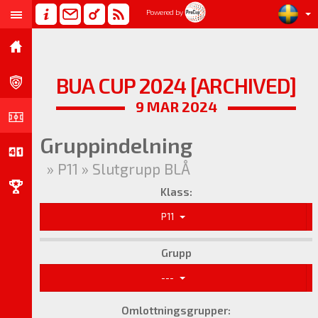
Powered by
BUA CUP 2024 [ARCHIVED]
9 MAR 2024
Gruppindelning
» P11 » Slutgrupp BLÅ
Klass:
P11
Grupp
---
Omlottningsgrupper: