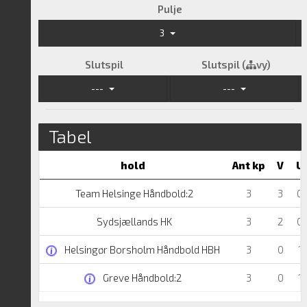
Pulje
3
Slutspil
Slutspil (
vy)
---
---
Tabel
hold
Ant kp
V
U
Team Helsinge Håndbold:2
3
3
0
Sydsjællands HK
3
2
0
Helsingør Borsholm Håndbold HBH
3
0
1
Greve Håndbold:2
3
0
1