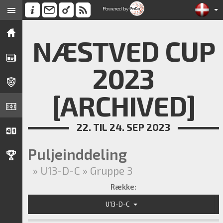
Powered by
NÆSTVED CUP
2023
[ARCHIVED]
22. TIL 24. SEP 2023
Puljeinddeling
» U13-D-C » Gruppe 3
Række:
U13-D-C