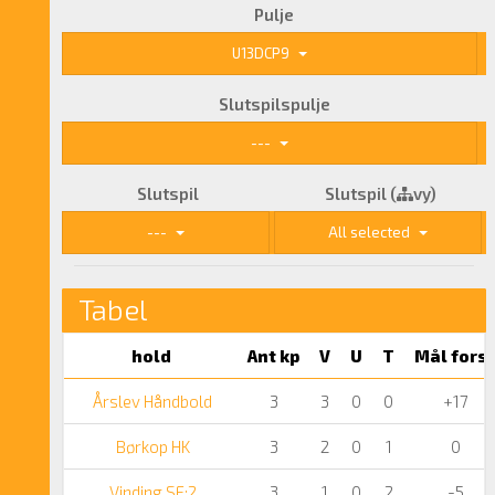
Pulje
U13DCP9
Slutspilspulje
---
Slutspil
Slutspil (
vy)
---
All selected
Tabel
hold
Ant kp
V
U
T
Mål fors
Årslev Håndbold
3
3
0
0
+17
Børkop HK
3
2
0
1
0
Vinding SF:2
3
1
0
2
-5