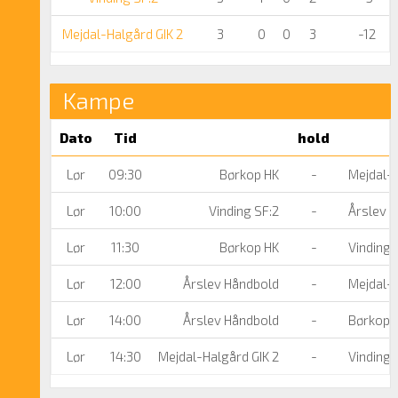
Mejdal-Halgård GIK 2
3
0
0
3
-12
Kampe
Dato
Tid
hold
Lør
09:30
Børkop HK
-
Mejdal-H
Lør
10:00
Vinding SF:2
-
Årslev 
Lør
11:30
Børkop HK
-
Vinding 
Lør
12:00
Årslev Håndbold
-
Mejdal-H
Lør
14:00
Årslev Håndbold
-
Børkop 
Lør
14:30
Mejdal-Halgård GIK 2
-
Vinding 