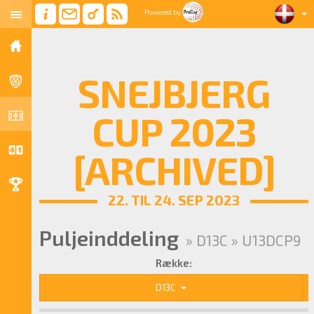
Powered by
SNEJBJERG
CUP 2023
[ARCHIVED]
22. TIL 24. SEP 2023
Puljeinddeling
» D13C » U13DCP9
Række:
D13C