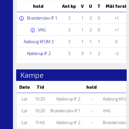
hold
Ant kp
V
U
T
Mål forsk
Brønderslev IF 1
3
1
2
0
+1
VHG
3
1
2
0
+1
Aalborg KFUM 3
3
1
1
1
0
Hjallerup IF 2
3
0
1
2
-2
Kampe
Dato
Tid
hold
Lør
10:20
Hjallerup IF 2
-
Aalborg KFUM
Lør
10:20
Brønderslev IF 1
-
VHG
Lør
11:40
Hjallerup IF 2
-
Brønderslev IF