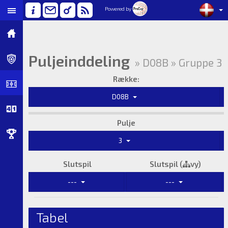
Powered by
Puljeinddeling
» D08B » Gruppe 3
Række:
D08B
Pulje
3
Slutspil
Slutspil (
vy)
---
---
Tabel