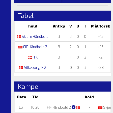
Tabel
hold
Ant kp
V
U
T
Mål forsk
Skjern Håndbold
3
3
0
0
+15
FIF Håndbold 2
3
2
0
1
+15
HIK
3
1
0
2
-2
Silkeborg IF 2
3
0
0
3
-28
Kampe
Dato
Tid
hold
Lør
10:20
FIF Håndbold 2
-
Skjer