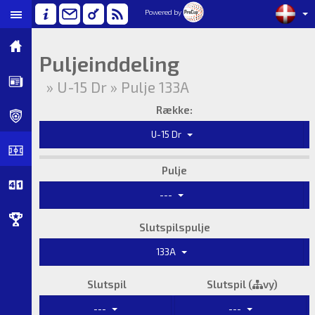
Powered by
Puljeinddeling
» U-15 Dr » Pulje 133A
Række:
U-15 Dr
Pulje
---
Slutspilspulje
133A
Slutspil
Slutspil (
vy)
---
---