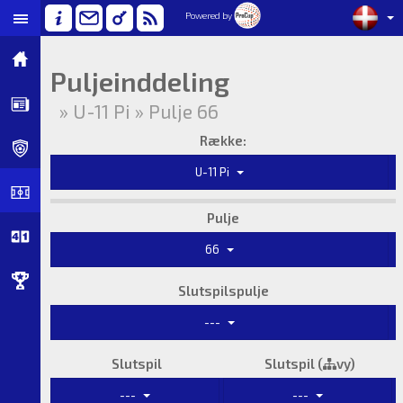
Powered by
Puljeinddeling
» U-11 Pi » Pulje 66
Række:
U-11 Pi
Pulje
66
Slutspilspulje
---
Slutspil
Slutspil (
vy)
---
---