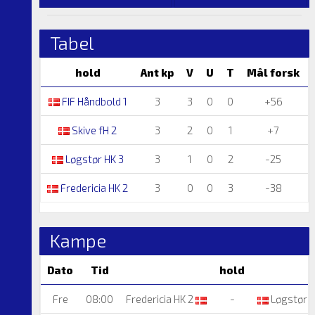
Tabel
hold
Ant kp
V
U
T
Mål forsk
FIF Håndbold 1
3
3
0
0
+56
Skive fH 2
3
2
0
1
+7
Løgstør HK 3
3
1
0
2
-25
Fredericia HK 2
3
0
0
3
-38
Kampe
Dato
Tid
hold
Fre
08:00
Fredericia HK 2
-
Løgstør H