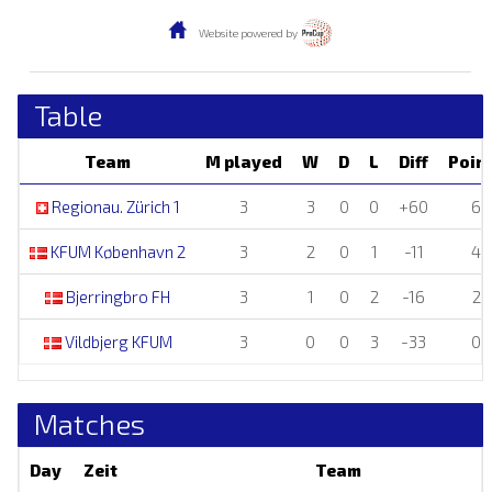
Website powered by
Table
Team
M played
W
D
L
Diff
Poin
Regionau. Zürich 1
3
3
0
0
+60
6
KFUM København 2
3
2
0
1
-11
4
Bjerringbro FH
3
1
0
2
-16
2
Vildbjerg KFUM
3
0
0
3
-33
0
Matches
Day
Zeit
Team