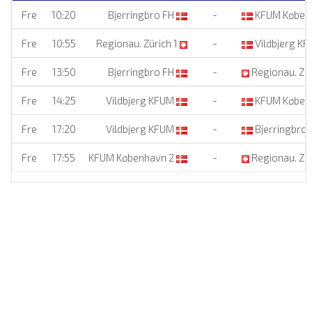
Fre
10:20
Bjerringbro FH
-
KFUM Køben
Fre
10:55
Regionau. Zürich 1
-
Vildbjerg K
Fre
13:50
Bjerringbro FH
-
Regionau. Zür
Fre
14:25
Vildbjerg KFUM
-
KFUM Køben
Fre
17:20
Vildbjerg KFUM
-
Bjerringbro 
Fre
17:55
KFUM København 2
-
Regionau. Zür