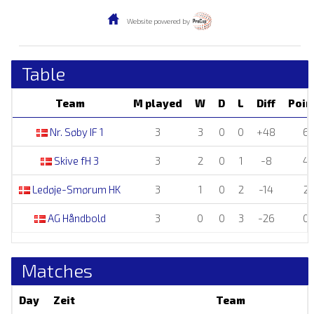
Website powered by
Table
Team
M played
W
D
L
Diff
Poin
Nr. Søby IF 1
3
3
0
0
+48
6
Skive fH 3
3
2
0
1
-8
4
Ledøje-Smørum HK
3
1
0
2
-14
2
AG Håndbold
3
0
0
3
-26
0
Matches
Day
Zeit
Team