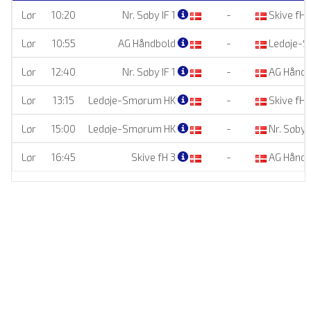
Lør
10:20
Nr. Søby IF 1
-
Skive fH 
Lør
10:55
AG Håndbold
-
Ledøje-
Lør
12:40
Nr. Søby IF 1
-
AG Hånd
Lør
13:15
Ledøje-Smørum HK
-
Skive fH 
Lør
15:00
Ledøje-Smørum HK
-
Nr. Søby I
Lør
16:45
Skive fH 3
-
AG Hånd