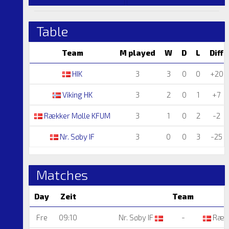
Table
Team
M played
W
D
L
Diff
HIK
3
3
0
0
+20
Viking HK
3
2
0
1
+7
Rækker Mølle KFUM
3
1
0
2
-2
Nr. Søby IF
3
0
0
3
-25
Matches
Day
Zeit
Team
Fre
09:10
Nr. Søby IF
-
Rækk