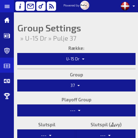
Powered by
Group Settings
» U-15 Dr » Pulje 37
Række:
U-15 Dr
Group
37
Playoff Group
---
Slutspil
Slutspil (
vy)
---
---