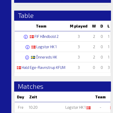
Table
Team
M played
W
D
L
FIF Håndbold 2
3
2
0
1
Løgstør HK 1
3
2
0
1
Önnereds HK
3
2
0
1
Hald Ege-Ravnstrup KFUM
3
0
0
3
Matches
Day
Zeit
Team
Fre
10:20
Løgstør HK 1
-