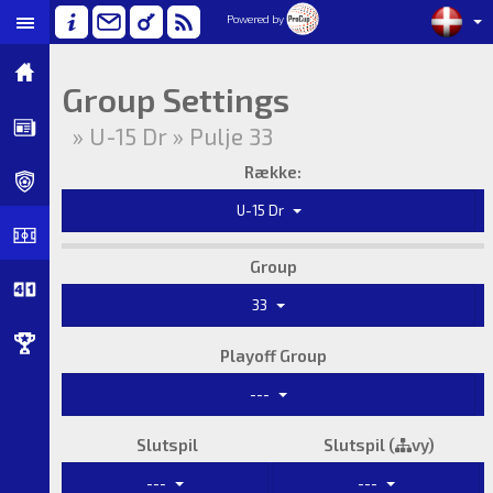
Powered by
Group Settings
» U-15 Dr » Pulje 33
Række:
U-15 Dr
Group
33
Playoff Group
---
Slutspil
Slutspil (
vy)
---
---