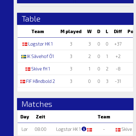
Table
Team
M played
W
D
L
Diff
Poi
Løgstør HK 1
3
3
0
0
+37
IK Sävehof Ö1
3
2
0
1
+2
Skive fH 1
3
1
0
2
-8
FIF Håndbold 2
3
0
0
3
-31
Matches
Day
Zeit
Team
Lør
08:00
Løgstør HK 1
-
Skive f