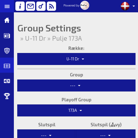
Powered by
Group Settings
» U-11 Dr » Pulje 173A
Række:
U-11 Dr
Group
---
Playoff Group
173A
Slutspil
Slutspil (
vy)
---
---