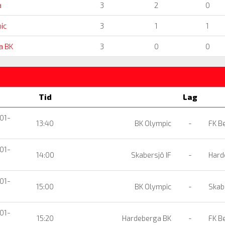
a
3
2
0
ic
3
1
1
a BK
3
0
0
Tid
Lag
01-
13:40
BK Olympic
-
FK B
01-
14:00
Skabersjö IF
-
Hard
01-
15:00
BK Olympic
-
Skabe
01-
15:20
Hardeberga BK
-
FK B