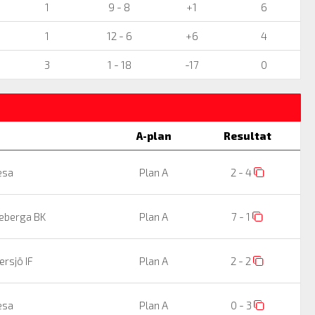
1
9 - 8
+1
6
1
12 - 6
+6
4
3
1 - 18
-17
0
A-plan
Resultat
esa
Plan A
2 - 4
eberga BK
Plan A
7 - 1
rsjö IF
Plan A
2 - 2
esa
Plan A
0 - 3