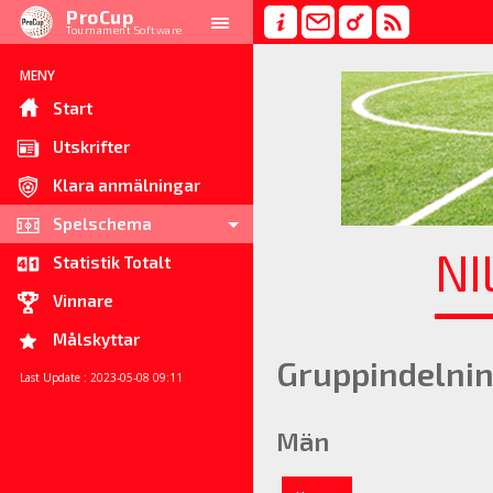
ProCup
Tournament Software
MENY
Start
Utskrifter
Klara anmälningar
Spelschema
NI
Statistik Totalt
Vinnare
Målskyttar
Gruppindelni
Last Update : 2023-05-08 09:11
Män