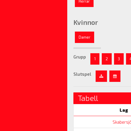
Herrar
Kvinnor
Damer
Grupp
1
2
3
Slutspel
Tabell
Lag
Skabersjö