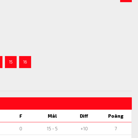
15
16
F
Mål
Diff
Poäng
0
15 - 5
+10
7