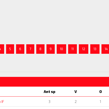
4
5
6
7
8
9
10
11
12
13
14
Ant sp
V
O
 IF
3
2
1