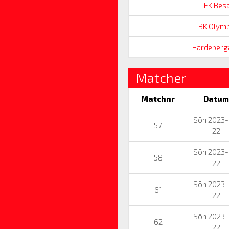
FK Bes
BK Olymp
Hardeberg
Matcher
Matchnr
Datum
Sön 2023-
57
22
Sön 2023-
58
22
Sön 2023-
61
22
Sön 2023-
62
22