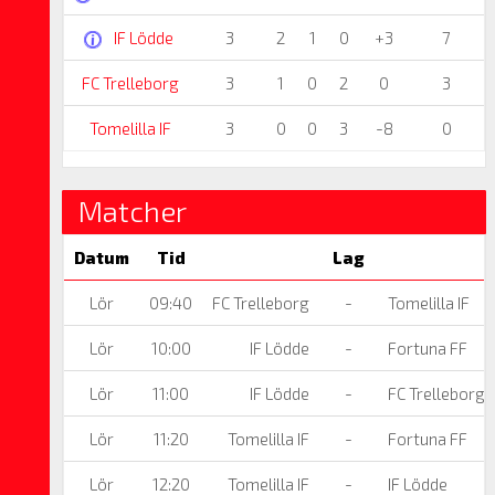
IF Lödde
3
2
1
0
+3
7
FC Trelleborg
3
1
0
2
0
3
Tomelilla IF
3
0
0
3
-8
0
Matcher
Datum
Tid
Lag
Lör
09:40
FC Trelleborg
-
Tomelilla IF
Lör
10:00
IF Lödde
-
Fortuna FF
Lör
11:00
IF Lödde
-
FC Trelleborg
Lör
11:20
Tomelilla IF
-
Fortuna FF
Lör
12:20
Tomelilla IF
-
IF Lödde