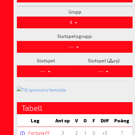
Grupp
6
Slutspelsgrupp:
---
Slutspel
Slutspel (
vy)
---
---
Tabell
Lag
Ant sp
V
O
F
Diff
Poäng
Fortuna FF
3
2
1
0
+5
7