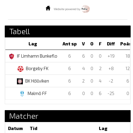
Website powered by
Tabell
Lag
Ant sp
V
O
F
Diff
Poän
IF Limhamn Bunkeflo
6
6
0
0
+19
18
Borgeby FK
6
4
0
2
+8
12
BK Höllviken
6
2
0
4
-2
6
Malmö FF
6
0
0
6
-25
0
Matcher
Datum
Tid
Lag