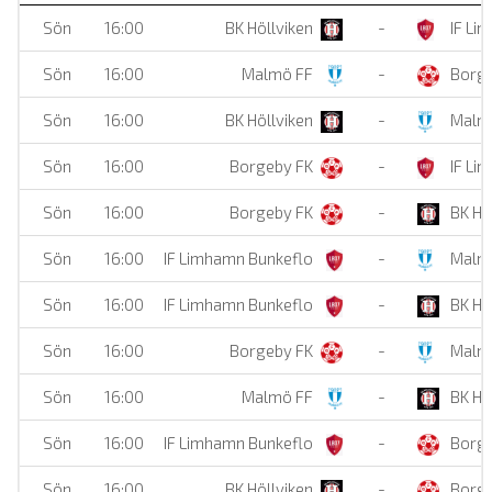
Sön
16:00
BK Höllviken
-
IF Li
Sön
16:00
Malmö FF
-
Borge
Sön
16:00
BK Höllviken
-
Malm
Sön
16:00
Borgeby FK
-
IF Li
Sön
16:00
Borgeby FK
-
BK Hö
Sön
16:00
IF Limhamn Bunkeflo
-
Malm
Sön
16:00
IF Limhamn Bunkeflo
-
BK Hö
Sön
16:00
Borgeby FK
-
Malm
Sön
16:00
Malmö FF
-
BK Hö
Sön
16:00
IF Limhamn Bunkeflo
-
Borge
Sön
16:00
BK Höllviken
-
Borge