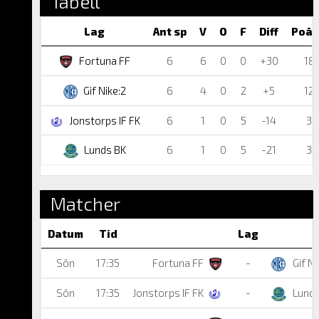
Tabell
Lag
Ant sp
V
O
F
Diff
Poä
Fortuna FF
6
6
0
0
+30
18
Gif Nike:2
6
4
0
2
+5
12
Jonstorps IF FK
6
1
0
5
-14
3
Lunds BK
6
1
0
5
-21
3
Matcher
Datum
Tid
Lag
Sön
17:35
Fortuna FF
-
Gif Ni
Sön
17:35
Jonstorps IF FK
-
Lunds