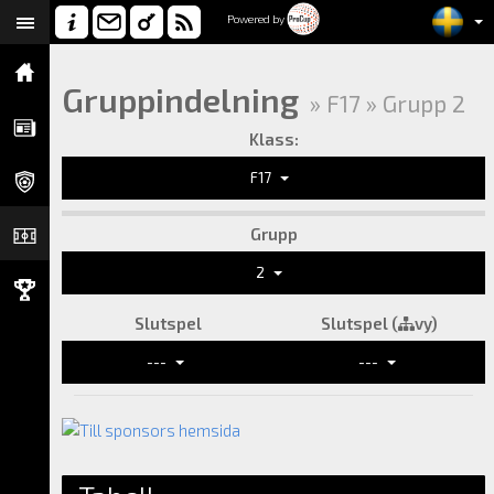
Powered by
Gruppindelning
» F17 » Grupp 2
Klass:
F17
Grupp
2
Slutspel
Slutspel (
vy)
---
---