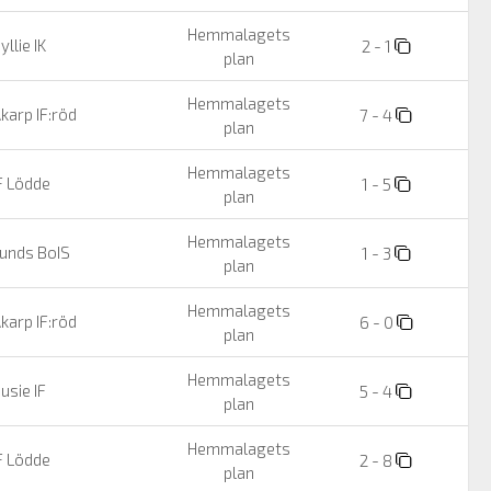
Hemmalagets
yllie IK
2 - 1
plan
Hemmalagets
karp IF:röd
7 - 4
plan
Hemmalagets
F Lödde
1 - 5
plan
Hemmalagets
unds BoIS
1 - 3
plan
Hemmalagets
karp IF:röd
6 - 0
plan
Hemmalagets
usie IF
5 - 4
plan
Hemmalagets
F Lödde
2 - 8
plan