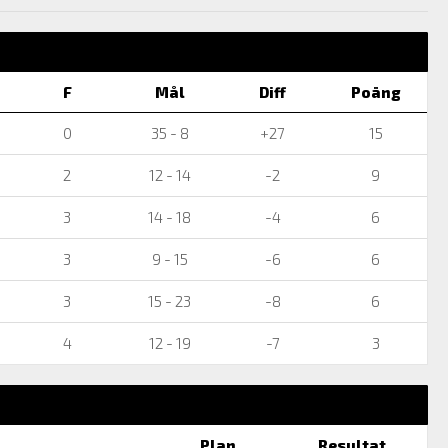
F
Mål
Diff
Poäng
0
35 - 8
+27
15
2
12 - 14
-2
9
3
14 - 18
-4
6
3
9 - 15
-6
6
3
15 - 23
-8
6
4
12 - 19
-7
3
Plan
Resultat