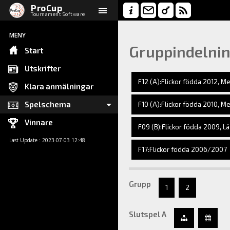
ProCup
Tournament Software
MENY
Gruppindelni
Start
Utskrifter
F12 (A):Flickor födda 2012, M
Klara anmälningar
Spelschema
F10 (A):Flickor födda 2010, M
Vinnare
F09 (B):Flickor födda 2009, Lä
Last Update : 2023-07-03 12:48
F17:Flickor födda 2006/2007
Grupp
1
2
Slutspel A