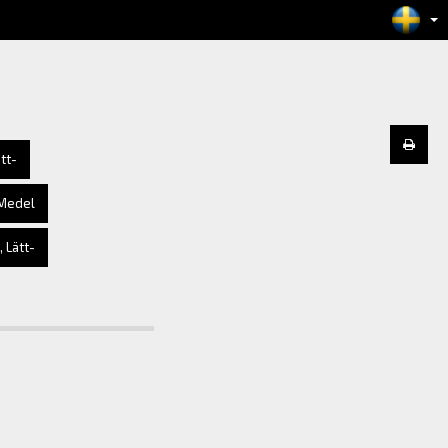
ätt-
 Medel
 Lätt-