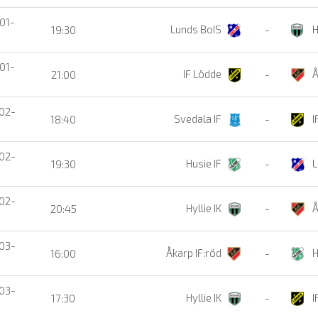
01-
Lunds BoIS
H
19:30
-
01-
IF Lödde
Å
21:00
-
02-
Svedala IF
I
18:40
-
02-
Husie IF
L
19:30
-
02-
Hyllie IK
Å
20:45
-
03-
Åkarp IF:röd
H
16:00
-
03-
Hyllie IK
I
17:30
-