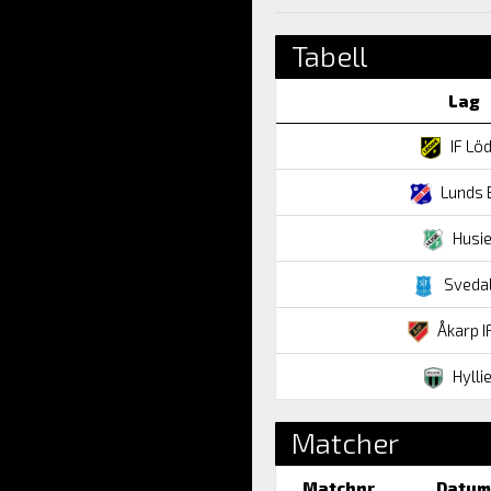
Tabell
Lag
IF Lö
Lunds 
Husie
Svedal
Åkarp I
Hyllie
Matcher
Matchnr
Datum