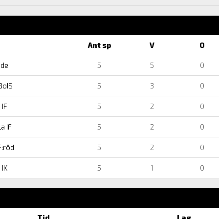
Ant sp
V
O
dde
5
5
0
BoIS
5
3
0
 IF
5
2
0
a IF
5
2
0
F:röd
5
2
0
 IK
5
1
0
Tid
Lag