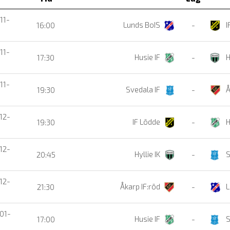
11-
Lunds BoIS
I
16:00
-
11-
Husie IF
H
17:30
-
11-
Svedala IF
Å
19:30
-
12-
IF Lödde
H
19:30
-
12-
Hyllie IK
S
20:45
-
12-
Åkarp IF:röd
L
21:30
-
01-
Husie IF
S
17:00
-