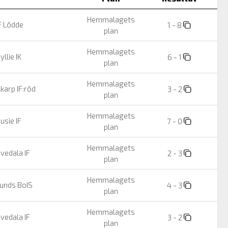
Hemmalagets
F Lödde
1 - 8
plan
Hemmalagets
yllie IK
6 - 1
plan
Hemmalagets
karp IF:röd
3 - 2
plan
Hemmalagets
usie IF
7 - 0
plan
Hemmalagets
vedala IF
2 - 3
plan
Hemmalagets
unds BoIS
4 - 3
plan
Hemmalagets
vedala IF
3 - 2
plan