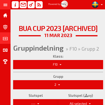
Powered by
BUA CUP 2023 [ARCHIVED]
11 MAR 2023
Gruppindelning
» F10 » Grupp 2
Klass:
F10
Grupp
2
Slutspel
Slutspel (
vy)
---
All selected