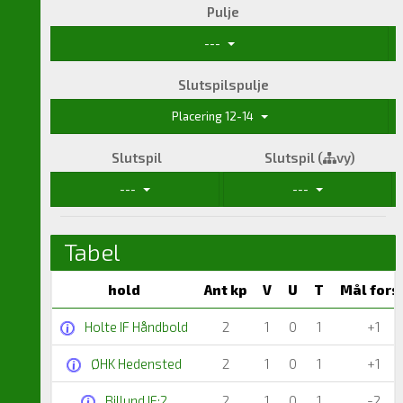
Pulje
---
Slutspilspulje
Placering 12-14
Slutspil
Slutspil (
vy)
---
---
Tabel
hold
Ant kp
V
U
T
Mål fors
Holte IF Håndbold
2
1
0
1
+1
ØHK Hedensted
2
1
0
1
+1
Billund IF:2
2
1
0
1
-2