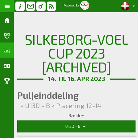
Powered by
SILKEBORG-VOEL
CUP 2023
[ARCHIVED]
14. TIL 16. APR 2023
Puljeinddeling
» U13D - B » Placering 12-14
Række:
U13D - B