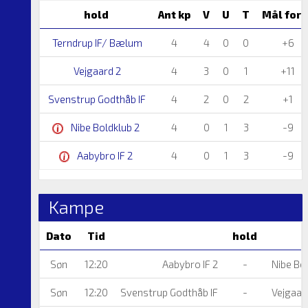
hold
Ant kp
V
U
T
Mål fors
Terndrup IF/ Bælum
4
4
0
0
+6
Vejgaard 2
4
3
0
1
+11
Svenstrup Godthåb IF
4
2
0
2
+1
Nibe Boldklub 2
4
0
1
3
-9
Aabybro IF 2
4
0
1
3
-9
Kampe
Dato
Tid
hold
Søn
12:20
Aabybro IF 2
-
Nibe Bol
Søn
12:20
Svenstrup Godthåb IF
-
Vejgaar