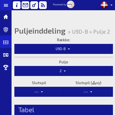
Powered by
Puljeinddeling
» U9D-B » Pulje 2
Række:
U9D-B
Pulje
2
Slutspil
Slutspil (
vy)
---
---
Tabel