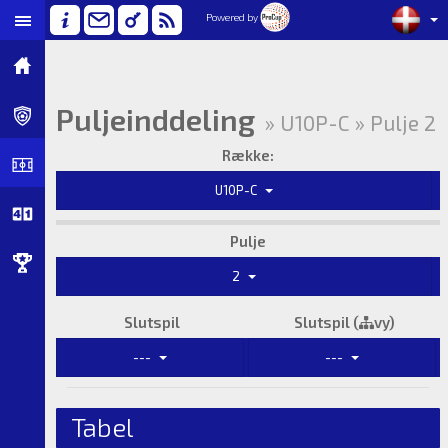
Powered by
Puljeinddeling
» U10P-C » Pulje 2
Række:
U10P-C
Pulje
2
Slutspil
Slutspil (
vy)
---
---
Tabel