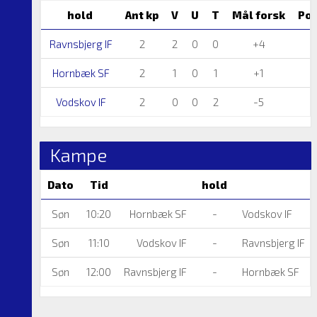
hold
Ant kp
V
U
T
Mål forsk
Poi
Ravnsbjerg IF
2
2
0
0
+4
6
Hornbæk SF
2
1
0
1
+1
3
Vodskov IF
2
0
0
2
-5
0
Kampe
Dato
Tid
hold
Søn
10:20
Hornbæk SF
-
Vodskov IF
Søn
11:10
Vodskov IF
-
Ravnsbjerg IF
Søn
12:00
Ravnsbjerg IF
-
Hornbæk SF