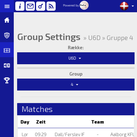
Powered by
Group Settings
» U6D » Gruppe 4
Række:
U6D
Group
4
Matches
Day
Zeit
Team
Lør
09:29
Dall/Ferslev IF
-
Aalborg KFU