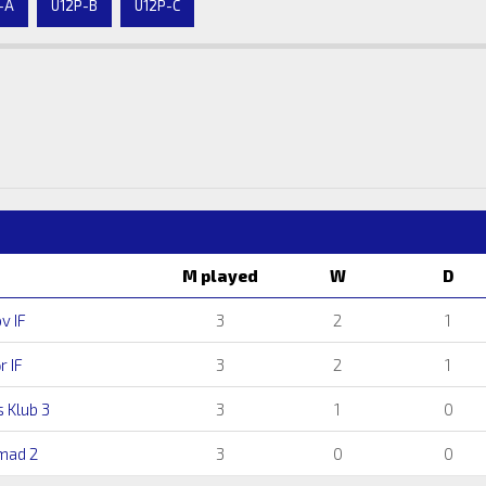
-A
U12P-B
U12P-C
M played
W
D
v IF
3
2
1
r IF
3
2
1
 Klub 3
3
1
0
mad 2
3
0
0