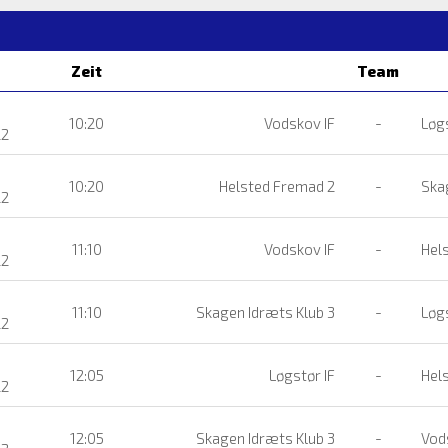
Zeit
Team
10:20
Vodskov IF
-
Løgs
22
10:20
Helsted Fremad 2
-
Skag
22
11:10
Vodskov IF
-
Hels
22
11:10
Skagen Idræts Klub 3
-
Løgs
22
12:05
Løgstør IF
-
Hels
22
12:05
Skagen Idræts Klub 3
-
Vods