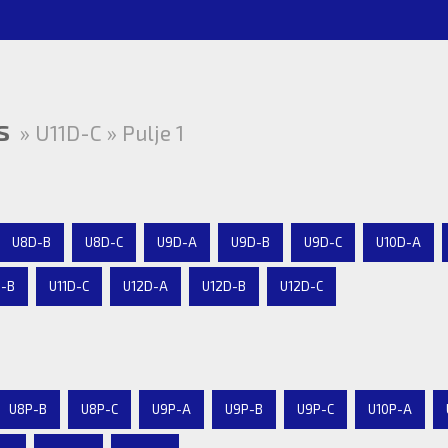
s
» U11D-C » Pulje 1
U8D-B
U8D-C
U9D-A
U9D-B
U9D-C
U10D-A
D-B
U11D-C
U12D-A
U12D-B
U12D-C
U8P-B
U8P-C
U9P-A
U9P-B
U9P-C
U10P-A