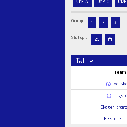
U11P-A
U11P-C
U12P
Group
1
2
3
Slutspil
Table
Team
Vodsko
Løgstø
Skagen Idræts
Helsted Fre