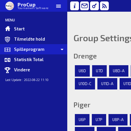
ProCup
Tournament Software
MENU
Start
Group Setting
Tilmeldte hold
Spilleprogram
Drenge
Statistik Total
Vindere
U6D
U7D
U8D-A
Last Update : 2022-08-22 11:10
U10D-C
U11D-A
U11
Piger
U6P
U7P
U8P-A