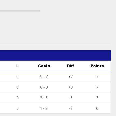
L
Goals
Diff
Points
0
9 - 2
+7
7
0
6 - 3
+3
7
2
2 - 5
-3
3
3
1 - 8
-7
0