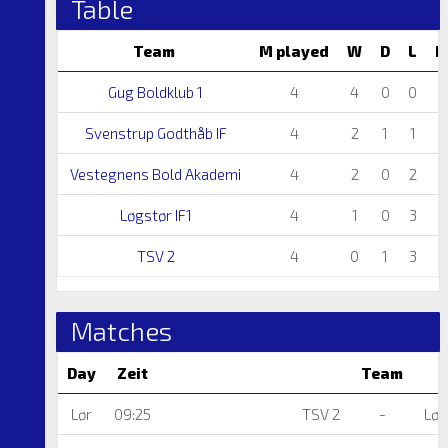
Table
Team
M played
W
D
L
D
Gug Boldklub 1
4
4
0
0
Svenstrup Godthåb IF
4
2
1
1
Vestegnens Bold Akademi
4
2
0
2
Løgstør IF1
4
1
0
3
TSV 2
4
0
1
3
Matches
Day
Zeit
Team
Lør
09:25
TSV 2
-
Løg