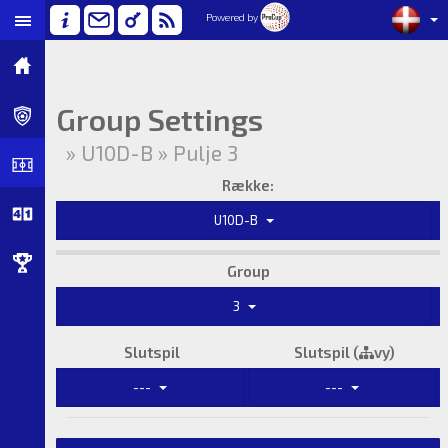
Powered by
Group Settings
» U10D-B » Pulje 3
Række:
U10D-B
Group
3
Slutspil
Slutspil (
vy)
---
---