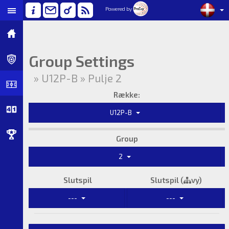
Powered by
Group Settings
» U12P-B » Pulje 2
Række:
U12P-B
Group
2
Slutspil
Slutspil (
vy)
---
---