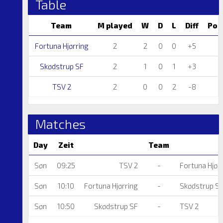
Table
Team
M played
W
D
L
Diff
Poi
Fortuna Hjørring
2
2
0
0
+5
6
Skødstrup SF
2
1
0
1
+3
3
TSV 2
2
0
0
2
-8
0
Matches
Day
Zeit
Team
Søn
09:25
TSV 2
-
Fortuna Hjør
Søn
10:10
Fortuna Hjørring
-
Skødstrup S
Søn
10:50
Skødstrup SF
-
TSV 2