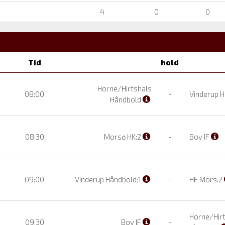
4
0
0
Tid
hold
Horne/Hirtshals
08:00
-
Vinderup H
Håndbold
08:30
Morsø HK:2
-
Bov IF
09:00
Vinderup Håndbold:1
-
HF Mors:2
Horne/Hirt
09:30
Bov IF
-