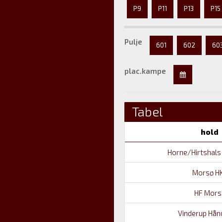
P9
P11
P13
P15
Pulje
601
602
60
plac.kampe
Tabel
hold
Horne/Hirtshals
Morsø HK
HF Mors
Vinderup Hånd