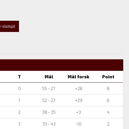
-slutspil
T
Mål
Mål forsk
Point
0
55 - 27
+28
8
1
52 - 23
+29
6
2
38 - 35
+3
4
3
33 - 43
-10
2