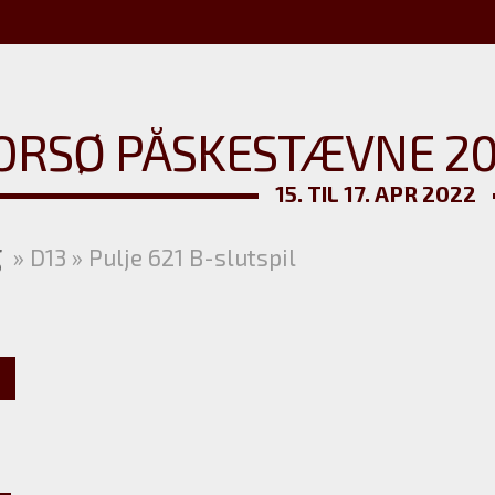
RSØ PÅSKESTÆVNE 202
15. TIL 17. APR 2022
g
» D13 » Pulje 621 B-slutspil
5