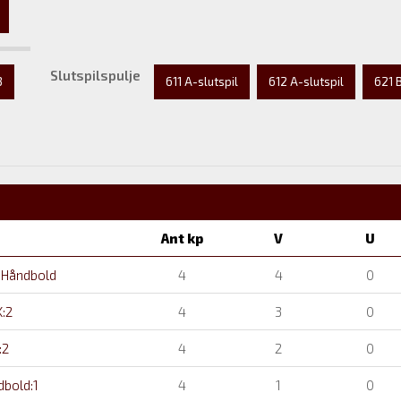
Slutspilspulje
3
611 A-slutspil
612 A-slutspil
621 B
Ant kp
V
U
 Håndbold
4
4
0
:2
4
3
0
:2
4
2
0
bold:1
4
1
0