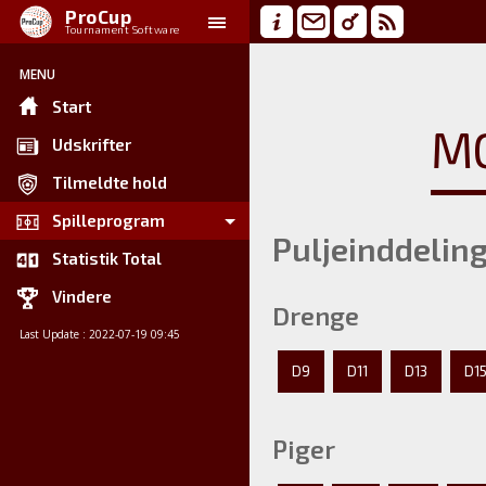
ProCup
Tournament Software
MENU
Start
MO
Udskrifter
Tilmeldte hold
Spilleprogram
Puljeinddelin
Statistik Total
Vindere
Drenge
Last Update : 2022-07-19 09:45
D9
D11
D13
D1
Piger