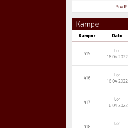
Bov IF
Kampe
Kampnr
Dato
Lør
415
16.04.2022
Lør
416
16.04.2022
Lør
417
16.04.2022
Lør
418