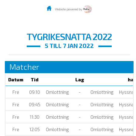
Website powered by
TYGRIKESNATTA 2022
5 TILL 7 JAN 2022
Matcher
Datum
Tid
Lag
hal
Fre
09:10
Omlottning
-
Omlottning
Hyssnah
Fre
09:45
Omlottning
-
Omlottning
Hyssnah
Fre
11:30
Omlottning
-
Omlottning
Hyssnah
Fre
12:05
Omlottning
-
Omlottning
Hyssnah