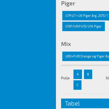
Piger
U7P:U7 + U6 Piger årg. 2015/1
U15P/U14P:U15/U14 Piger
Mix
U8D+P:U8 Drenge og Piger årg
A
B
Pulje
S
C
Tabel