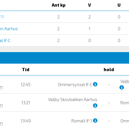
Ant kp
V
U
:1
2
2
0
en Aarhus
2
1
0
 IF:C
2
0
0
Tid
hold
Vejl
12:45
Ommersyssel IF:C
-
21
Vejlby Skovbakken Aarhus
13:21
-
Roma
21
13:49
Romalt IF:1
-
Omme
21