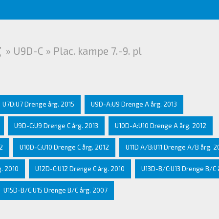
g
» U9D-C » Plac. kampe 7.-9. pl
U7D:U7 Drenge årg. 2015
U9D-A:U9 Drenge A årg. 2013
U9D-C:U9 Drenge C årg. 2013
U10D-A:U10 Drenge A årg. 2012
2
U10D-C:U10 Drenge C årg. 2012
U11D A/B:U11 Drenge A/B årg. 2
. 2010
U12D-C:U12 Drenge C årg. 2010
U13D-B/C:U13 Drenge B/C 
U15D-B/C:U15 Drenge B/C årg. 2007