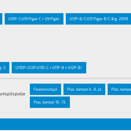
U10P-C:U10 Piger C + U9 Piger
U13P-B/C:U13 Piger B/C årg. 2009
. 2
U11DP-U12P:U11D-C + U11P-B + U12P-B/
Finaleslutspil
Plac. kampe 4.-6. pl
Plac. kampe
lutspilspulje
Plac. kampe 10.-13.