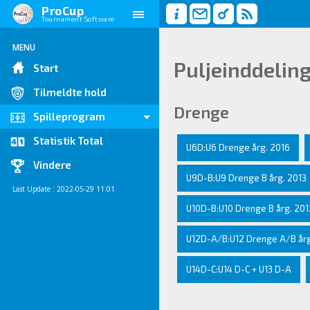
ProCup
Tournament Software
MENU
Puljeinddelin
Start
Tilmeldte hold
Drenge
Spilleprogram
Statistik Total
U6D:U6 Drenge årg. 2016
Vindere
U9D-B:U9 Drenge B årg. 2013
Last Update : 2022-05-29 11:01
U10D-B:U10 Drenge B årg. 201
U12D-A/B:U12 Drenge A/B årg
U14D-C:U14 D-C + U13 D-A