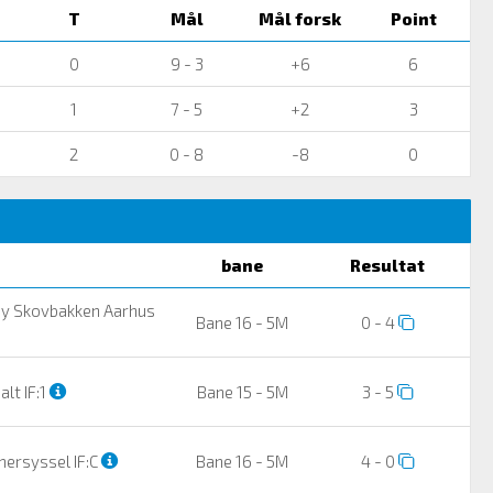
T
Mål
Mål forsk
Point
0
9 - 3
+6
6
1
7 - 5
+2
3
2
0 - 8
-8
0
bane
Resultat
by Skovbakken Aarhus
Bane 16 - 5M
0 - 4
lt IF:1
Bane 15 - 5M
3 - 5
rsyssel IF:C
Bane 16 - 5M
4 - 0