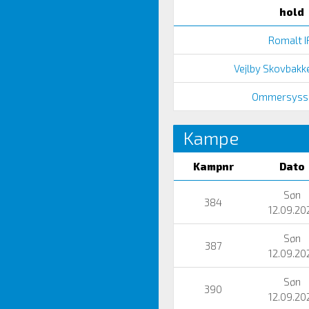
hold
Romalt IF
Vejlby Skovbakk
Ommersyssel
Kampe
Kampnr
Dato
Søn
384
12.09.20
Søn
387
12.09.20
Søn
390
12.09.20