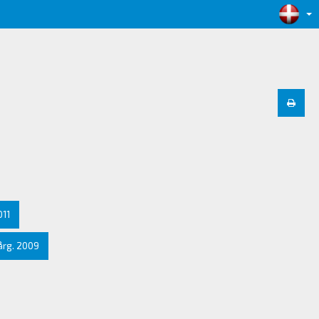
011
årg. 2009